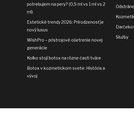
potrebujem na pery? (0,5 ml vs 1 ml vs 2
Odstráne
ml)
Kozmeti
Estetické trendy 2026: Prirodzenosť je
Darčeko
nový luxus
Služby
WishPro – prístrojové ošetrenie novej
generácie
Koľko stojí botox na rôzne časti tváre
Botox v kozmetickom svete: História a
vývoj