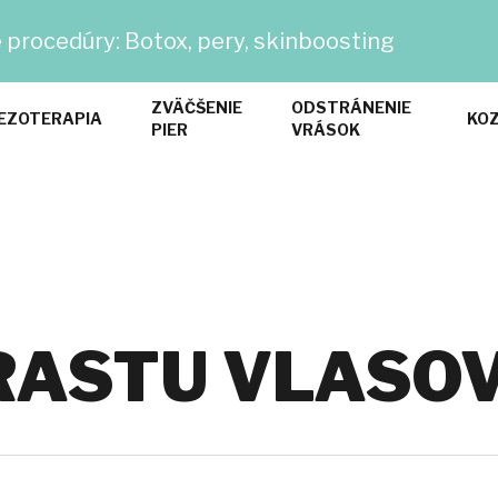
Do
 procedúry: Botox, pery, skinboosting
ZVÄČŠENIE
ODSTRÁNENIE
EZOTERAPIA
KO
PIER
VRÁSOK
RASTU VLASO