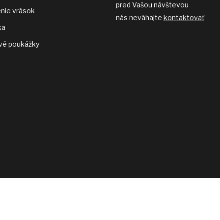
pred Vašou návštevou
nie vrások
nás neváhajte
kontaktovať
ka
vé poukážky