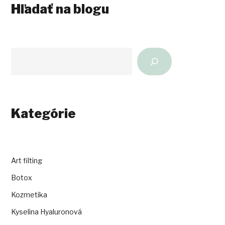
Hľadať na blogu
Hľadať
na
blogu
Kategórie
Art filting
Botox
Kozmetika
Kyselina Hyaluronová