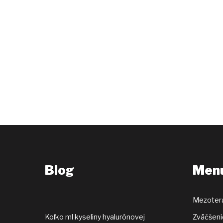
Blog
Men
Mezoter
Koľko ml kyseliny hyalurónovej
Zväčšeni