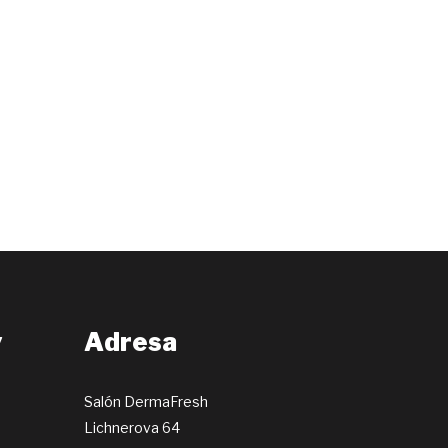
y
Adresa
Salón DermaFresh
Lichnerova 64