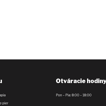
u
Otváracie hodin
apia
Pon – Pia: 8:00 – 18:00
e pier