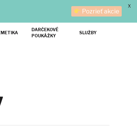
X
mov
Recenzie
Blog
FAQ
Kontakt
Pozrieť akcie
DARČEKOVÉ
ZMETIKA
SLUŽBY
POUKÁŽKY
V