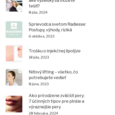
aké výsledky sa môžete
tešiť?
8 júla, 2024
Sprievodca svetom Radiesse:
Postupy, výhody, riziká
6 októbra, 2023
Trošku o injekčnej lipolýze
18 júla, 2023
Niťový lifting – všetko, čo
potrebujete vedieť
8 júna, 2023
Ako prirodzene zväčšiť pery:
7 účinných tipov pre plnšie a
výraznejšie pery
28 februára, 2024