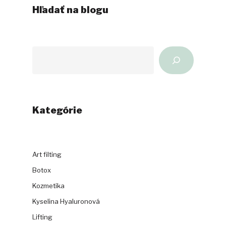
Hľadať na blogu
Hľadať
na
blogu
Kategórie
Art filting
Botox
Kozmetika
Kyselina Hyaluronová
Lifting