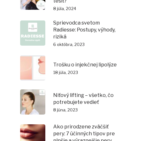
tešiť?
8 júla, 2024
Sprievodca svetom
Radiesse: Postupy, výhody,
riziká
6 októbra, 2023
Trošku o injekčnej lipolýze
18 júla, 2023
Niťový lifting – všetko, čo
potrebujete vedieť
8 júna, 2023
Ako prirodzene zväčšiť
pery: 7 účinných tipov pre
plnšie a výraznejšie pery