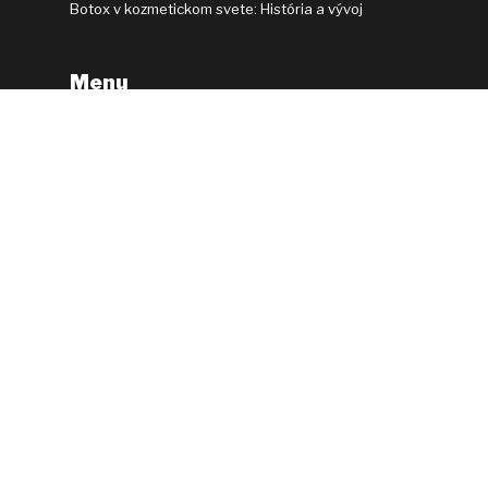
Botox v kozmetickom svete: História a vývoj
Menu
Mezoterapia
Zväčšenie pier
Odstránenie vrások
Kozmetika
Darčekové poukážky
Služby
Otváracie hodiny
Pon – Pia: 8:00 – 18:00