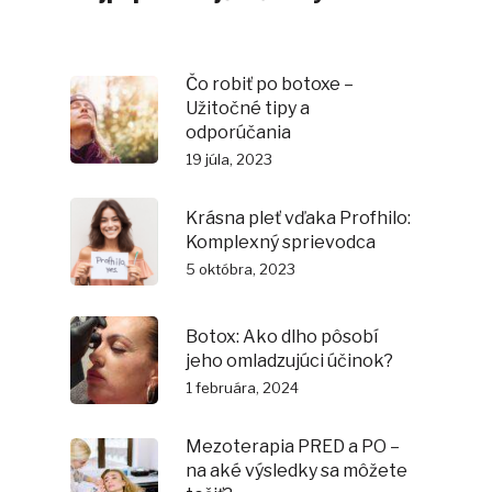
Čo robiť po botoxe –
Užitočné tipy a
odporúčania
19 júla, 2023
Krásna pleť vďaka Profhilo:
Komplexný sprievodca
5 októbra, 2023
Botox: Ako dlho pôsobí
jeho omladzujúci účinok?
1 februára, 2024
Mezoterapia PRED a PO –
na aké výsledky sa môžete